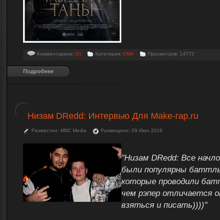
Комментариев:
(0)
Категория:
СМИ
Просмотров: 14772
Подробнее
Низам DRedd: Интервью Для Make-rap.ru
Разместил: MNC Media
Размещено: 09 Июн 2019
"Низам DRedd: Все начло
были популярны баттлы
которые проводили бат
чем рэпер отличается 
взяться и писать))))"