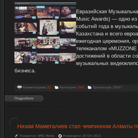
Евразийская Музыкальна
Music Awards) — одно и
событий года в музыкал
Казахстана и всего евроа
ежегодная церемония, ор
телеканалом «MUZZONE 
достижений в области с
музыкальных видеоклипо
бизнеса.
Комментариев:
(0)
Категория:
СМИ
Просмотров: 25657
Подробнее
Низам Маметалиев стал чемпионом Алматы п
Разместил: MNC Media
Размещено: 20 Окт 2013