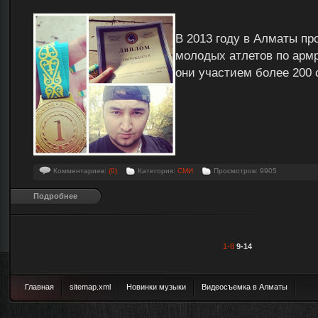
В 2013 году в Алматы п
молодых атлетов по арм
они участием более 200 
Комментариев:
(0)
Категория:
СМИ
Просмотров: 9905
Подробнее
1-8
9-14
Главная
sitemap.xml
Новинки музыки
Видеосъемка в Алматы