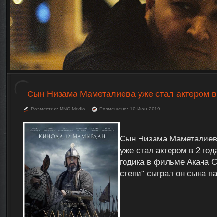
Сын Низама Маметалиева уже стал актером в
Разместил: MNC Media
Размещено: 10 Июн 2019
Сын Низама Маметалиев
уже стал актером в 2 год
годика в фильме Акана С
степи" сыграл он сына па