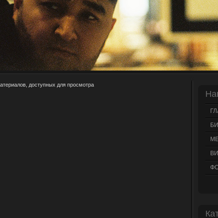
атериалов, доступных для просмотра
На
ГЛ
Б
М
В
Ф
Ка