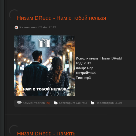
Низам DRedd - Нам с тобой нельзя
Размещено: 03 Авг 2013
Исполнитель:
Низам DRedd
Год:
2013
Жанр:
Rap
Битрейт:320
Тип:
mp3
Комментариев:
(0)
Категория: Синглы
Просмотров: 3196
Низам DRedd - Память