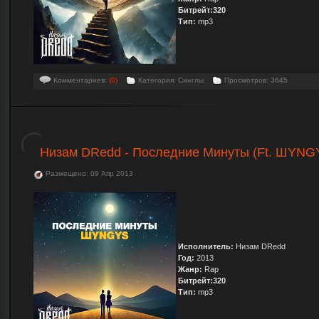
Битрейт:320
Тип:
mp3
Комментариев:
(0)
Категория: Синглы
Просмотров: 3645
Низам DRedd - Последние Минуты (Ft. ШYNG
Размещено: 09 Апр 2013
Исполнитель:
Низам DRedd
Год:
2013
Жанр:
Rap
Битрейт:320
Тип:
mp3