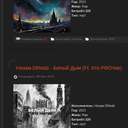
Год:
2013
Жанр:
Rap
Битрейт:320
Тип:
mp3
Комментариев:
(0)
Категория: Синглы
Просмотров: 3527
Низам DRedd - Белый Дым (Ft. Кто PROтив)
Размещено: 09 Июл 2013
Исполнитель:
Низам DRedd
Год:
2013
Жанр:
Rap
Битрейт:320
Тип:
mp3