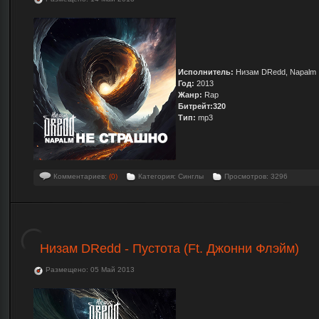
Исполнитель:
Низам DRedd, Napalm
Год:
2013
Жанр:
Rap
Битрейт:320
Тип:
mp3
Комментариев:
(0)
Категория: Синглы
Просмотров: 3296
Низам DRedd - Пустота (Ft. Джонни Флэйм)
Размещено: 05 Май 2013