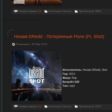
Комментариев:
(0)
Категория: Синглы
Просмотров: 3664
Низам DRedd - Потерянные Роли (Ft. Shot)
Размещено: 30 Мар 2013
Исполнитель:
Низам DRedd, Shot
Год:
2013
Жанр:
Rap
Битрейт:320
Тип:
mp3
Комментариев:
(0)
Категория: Синглы
Просмотров: 4676