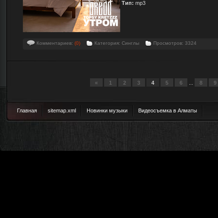
Тип:
mp3
Комментариев:
(0)
Категория: Синглы
Просмотров: 3324
«
1
2
3
4
5
6
...
8
9
Главная
sitemap.xml
Новинки музыки
Видеосъемка в Алматы