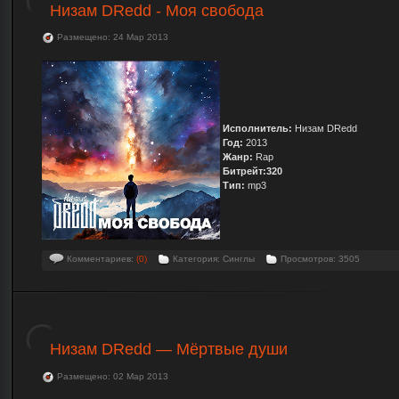
Низам DRedd - Моя свобода
Размещено: 24 Мар 2013
Исполнитель:
Низам DRedd
Год:
2013
Жанр:
Rap
Битрейт:320
Тип:
mp3
Комментариев:
(0)
Категория: Синглы
Просмотров: 3505
Низам DRedd — Мёртвые души
Размещено: 02 Мар 2013