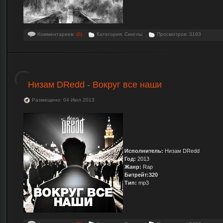
Комментариев:
(0)
Категория: Синглы
Просмотров: 3193
Низам DRedd - Вокруг все наши
Размещено: 04 Июл 2013
Исполнитель:
Низам DRedd
Год:
2013
Жанр:
Rap
Битрейт:320
Тип:
mp3