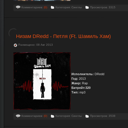
Комментариев:
(0)
Категория: Синглы
Просмотров: 3315
Низам DRedd - Петля (Ft. Шамиль Хам)
Размещено: 08 Авг 2013
Исполнитель:
DRedd
Год:
2013
Жанр:
Rap
Битрейт:320
Тип:
mp3
Комментариев:
(0)
Категория: Синглы
Просмотров: 3538