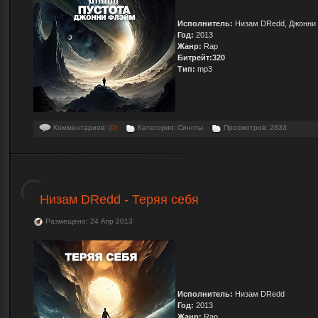
Исполнитель:
Низам DRedd, Джонни
Год:
2013
Жанр:
Rap
Битрейт:320
Тип:
mp3
Комментариев:
(0)
Категория: Синглы
Просмотров: 2833
Низам DRedd - Теряя себя
Размещено: 24 Апр 2013
Исполнитель:
Низам DRedd
Год:
2013
Жанр:
Rap