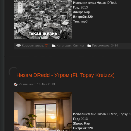
Исполнитель:
Низам DRedd
Год:
2013
Жанр:
Rap
Битрейт:320
Тип:
mp3
Комментариев:
(0)
Категория: Синглы
Просмотров: 3489
Низам DRedd - Утром (Ft. Topsy Kretzzz)
Размещено: 13 Фев 2013
Исполнитель:
Низам DRedd, Topsy K
Год:
2013
Жанр:
Rap
Битрейт:320