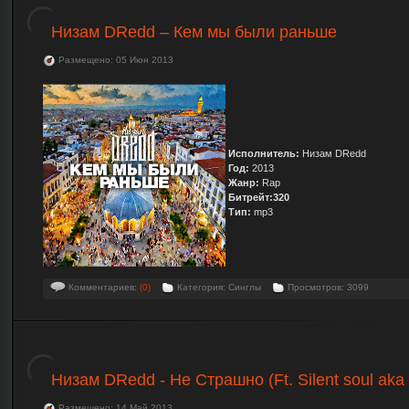
Низам DRedd – Кем мы были раньше
Размещено: 05 Июн 2013
Исполнитель:
Низам DRedd
Год:
2013
Жанр:
Rap
Битрейт:320
Тип:
mp3
Комментариев:
(0)
Категория: Синглы
Просмотров: 3099
Низам DRedd - Не Страшно (Ft. Silent soul aka
Размещено: 14 Май 2013