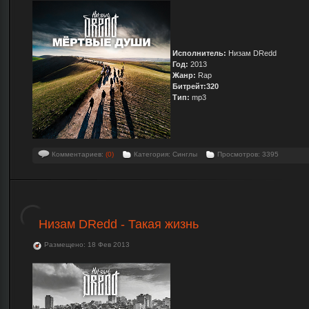
Исполнитель:
Низам DRedd
Год:
2013
Жанр:
Rap
Битрейт:320
Тип:
mp3
Комментариев:
(0)
Категория: Синглы
Просмотров: 3395
Низам DRedd - Такая жизнь
Размещено: 18 Фев 2013