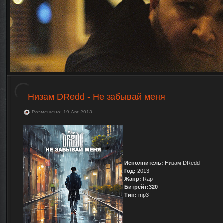
Низам DRedd - Не забывай меня
Размещено: 19 Авг 2013
Исполнитель:
Низам DRedd
Год:
2013
Жанр:
Rap
Битрейт:320
Тип:
mp3