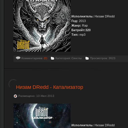
Исполнитель:
Низам DRedd
Год:
2013
Жанр:
Rap
Битрейт:320
Тип:
mp3
Комментариев:
(0)
Категория: Синглы
Просмотров: 3623
Низам DRedd - Катализатор
Размещено: 13 Июл 2013
Исполнитель:
Низам DRedd