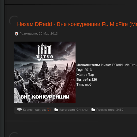
Низам DRedd - Вне конкуренции Ft. MicFire (M
Размещено: 26 Мар 2013
Исполнитель:
Низам DRedd, MicFire 
Год:
2013
Жанр:
Rap
Битрейт:320
Тип:
mp3
Комментариев:
(0)
Категория: Синглы
Просмотров: 3489