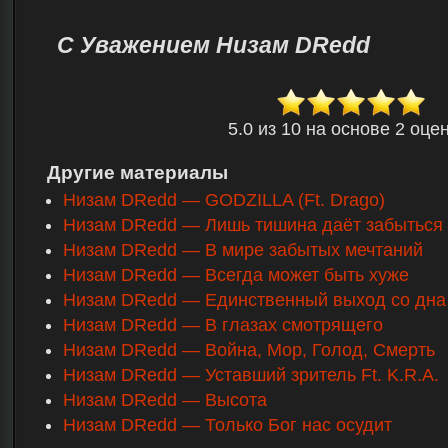
С Уважением Низам DRedd
5.0
из
10
на основе
2
оцен
Другие материалы
Низам DRedd — GODZILLA (Ft. Drago)
Низам DRedd — Лишь тишина даёт забыться
Низам DRedd — В мире забытых мечтаний
Низам DRedd — Всегда может быть хуже
Низам DRedd — Единственный выход со дна
Низам DRedd — В глазах смотрящего
Низам DRedd — Война, Мор, Голод, Смерть
Низам DRedd — Уставший зритель Ft. K.R.A.
Низам DRedd — Высота
Низам DRedd — Только Бог нас осудит