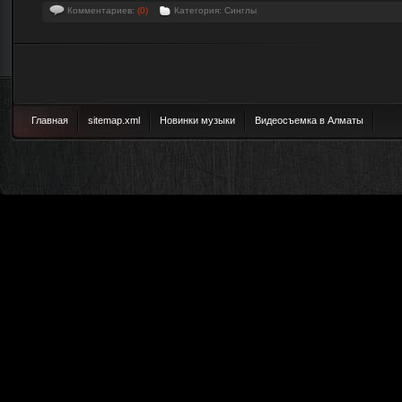
Комментариев:
(0)
Категория: Синглы
Главная
sitemap.xml
Новинки музыки
Видеосъемка в Алматы